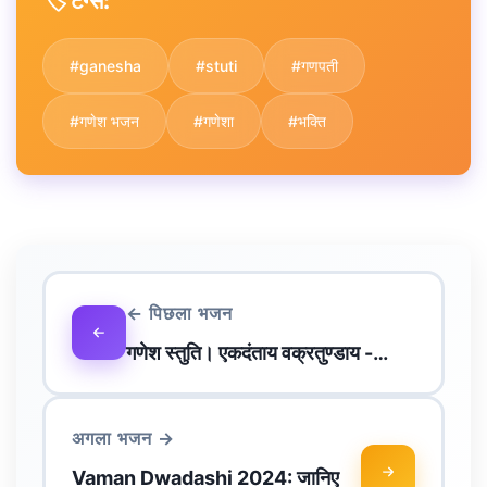
🏷️ टैग्स:
#ganesha
#stuti
#गणपती
#गणेश भजन
#गणेशा
#भक्ति
← पिछला भजन
गणेश स्तुति। एकदंताय वक्रतुण्डाय -…
अगला भजन →
Vaman Dwadashi 2024: जानिए