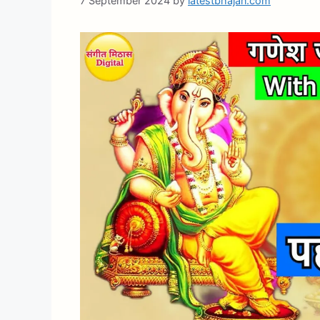
7 September 2024
by
latestbhajan.com