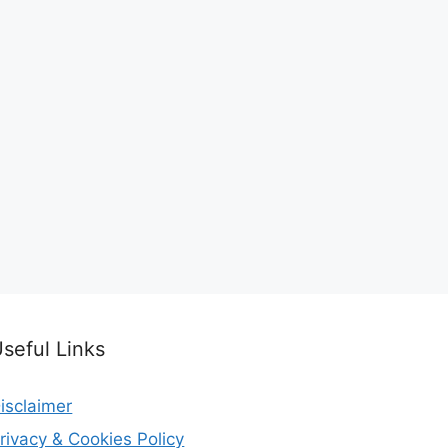
seful Links
isclaimer
rivacy & Cookies Policy