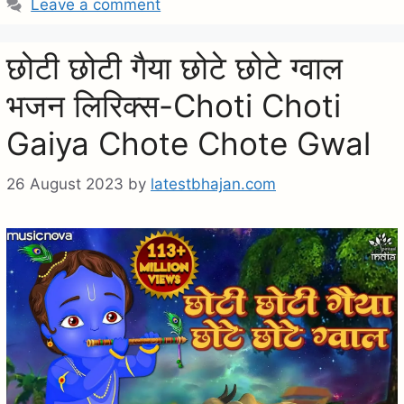
Leave a comment
e
g
g
s
छोटी छोटी गैया छोटे छोटे ग्वाल
o
r
भजन लिरिक्स-Choti Choti
i
e
Gaiya Chote Chote Gwal
s
26 August 2023
by
latestbhajan.com