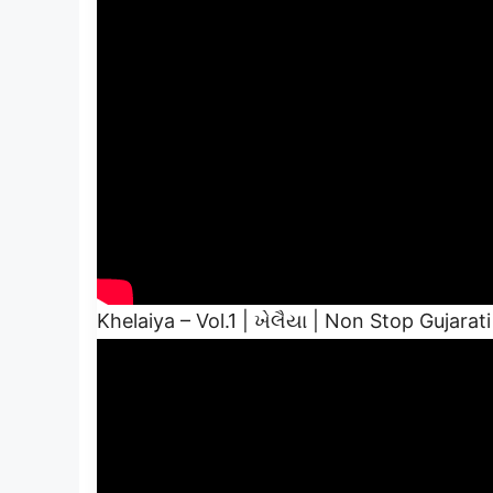
Khelaiya – Vol.1 | ખેલૈયા | Non Stop Gujara