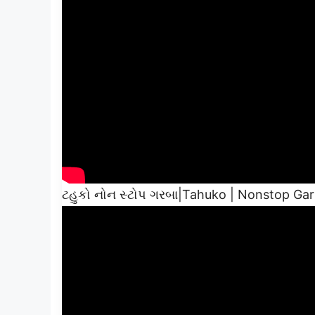
ટહુકો નોન સ્ટોપ ગરબા|Tahuko | Nonstop Ga