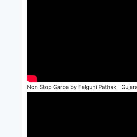
Non Stop Garba by Falguni Pathak | Gujar