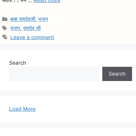
सवारी।। मने …
Read more
C
बाबा रामदेवजी
,
भजन
a
T
भजन
,
रामदेव जी
t
a
Leave a comment
e
g
g
s
o
Search
r
i
Search
e
s
Load More