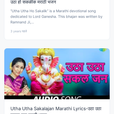
उठा हो सकळीक मराठी भजन
“Utha Utha Ho Sakalik” is a Marathi devotional song
dedicated to Lord Ganesha. This bhajan was written by
Ramnand Ji,…
3 years पहले
Utha Utha Sakalajan Marathi Lyrics-उठा उठा