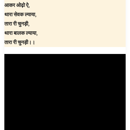
आकर ओढ़ो ऐ,
थारा सेवक ल्याया,
तारा री चुनड़ी,
थारा बालक ल्याया,
तारा री चुनड़ी।।