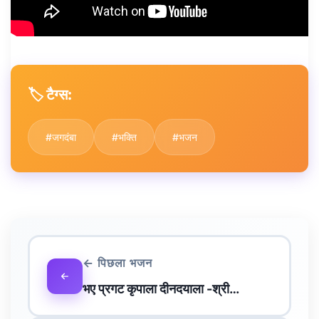
🏷️ टैग्स:
#जगदंबा
#भक्ति
#भजन
← पिछला भजन
भए प्रगट कृपाला दीनदयाला -श्री…